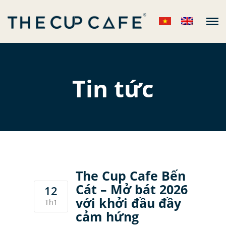
The Cup Cafe
Tin tức
VỀ CHÚNG TÔI
+
CỬA HÀNG
THỰC ĐƠN
+
TIN TỨC
+
LIÊN HỆ
The Cup Cafe Bến
Cát – Mở bát 2026
12
với khởi đầu đầy
Th1
cảm hứng