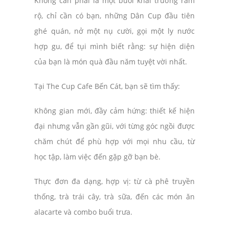
Không cần phải là một buổi khai trương rầm
rộ, chỉ cần có bạn, những Dân Cup đầu tiên
ghé quán, nở một nụ cười, gọi một ly nước
hợp gu, để tụi mình biết rằng: sự hiện diện
của bạn là món quà đầu năm tuyệt vời nhất.
Tại The Cup Cafe Bến Cát, bạn sẽ tìm thấy:
Không gian mới, đầy cảm hứng: thiết kế hiện
đại nhưng vẫn gần gũi, với từng góc ngồi được
chăm chút để phù hợp với mọi nhu cầu, từ
học tập, làm việc đến gặp gỡ bạn bè.
Thực đơn đa dạng, hợp vị: từ cà phê truyền
thống, trà trái cây, trà sữa, đến các món ăn
alacarte và combo buổi trưa.