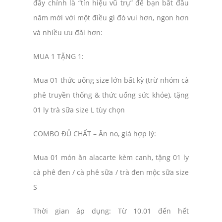
đây chính là “tín hiệu vũ trụ” để bạn bắt đầu
năm mới với một điều gì đó vui hơn, ngon hơn
và nhiều ưu đãi hơn:
MUA 1 TẶNG 1:
Mua 01 thức uống size lớn bất kỳ (trừ nhóm cà
phê truyền thống & thức uống sức khỏe), tặng
01 ly trà sữa size L tùy chọn
COMBO ĐỦ CHẤT – Ăn no, giá hợp lý:
Mua 01 món ăn alacarte kèm canh, tặng 01 ly
cà phê đen / cà phê sữa / trà đen mộc sữa size
S
Thời gian áp dụng: Từ 10.01 đến hết