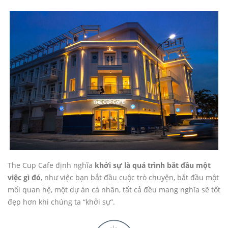
The Cup Cafe định nghĩa
khởi sự là quá trình bắt đầu một
việc gì đó
, như việc bạn bắt đầu cuộc trò chuyện, bắt đầu một
mối quan hệ, một dự án cá nhân, tất cả đều mang nghĩa sẽ tốt
đẹp hơn khi chúng ta “khởi sự”.