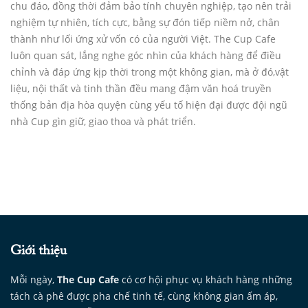
chu đáo, đồng thời đảm bảo tính chuyên nghiệp, tạo nên trải
nghiệm tự nhiên, tích cực, bằng sự đón tiếp niềm nở, chân
thành như lối ứng xử vốn có của người Việt. The Cup Cafe
luôn quan sát, lắng nghe góc nhìn của khách hàng để điều
chỉnh và đáp ứng kịp thời trong một không gian, mà ở đó,vật
liệu, nội thất và tinh thần đều mang đậm văn hoá truyền
thống bản địa hòa quyện cùng yếu tố hiện đại được đội ngũ
nhà Cup gìn giữ, giao thoa và phát triển.
Giới thiệu
Mỗi ngày,
The Cup Cafe
có cơ hội phục vụ khách hàng những
tách cà phê được pha chế tinh tế, cùng không gian ấm áp,