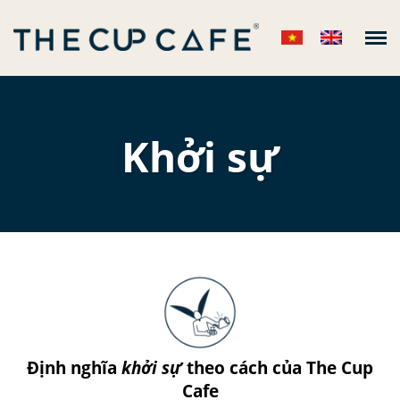
The Cup Cafe
VỀ CHÚNG TÔI
+
CỬA HÀNG
Khởi sự
THỰC ĐƠN
+
TIN TỨC
+
LIÊN HỆ
Định nghĩa
khởi sự
theo cách của The Cup
Cafe