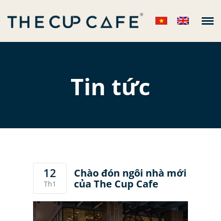
The Cup Cafe
Tin tức
VỀ CHÚNG TÔI
+
CỬA HÀNG
THỰC ĐƠN
+
TIN TỨC
+
LIÊN HỆ
12
Chào đón ngôi nhà mới
của The Cup Cafe
Th1