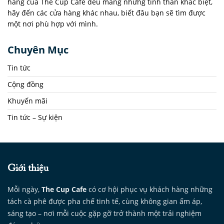
hàng của The Cup Cafe đều mang những tinh thần khác biệt,
hãy đến các cửa hàng khác nhau, biết đâu bạn sẽ tìm được
một nơi phù hợp với mình.
Chuyên Mục
Tin tức
Cộng đồng
Khuyến mãi
Tin tức – Sự kiện
Giới thiệu
Mỗi ngày,
The Cup Cafe
có cơ hội phục vụ khách hàng những
tách cà phê được pha chế tinh tế, cùng không gian ấm áp,
sáng tạo – nơi mỗi cuộc gặp gỡ trở thành một trải nghiệm