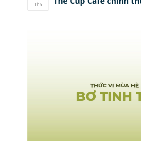
The Cup Cafe chính thứ
Th5