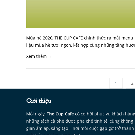
Mùa hè 2026, THE CUP CAFE chính thức ra mắt menu 
liệu mùa hè tươi ngon, kết hợp cùng những tầng hươ
Xem thêm →
1
2
Giới thiệu
Mỗi ngày,
The Cup Cafe
có cơ hội phục vụ khách hàn
những tách cà phê được pha chế tinh tế, cùng không
gian ấm áp, sáng tạo – nơi mỗi cuộc gặp gỡ trở thành