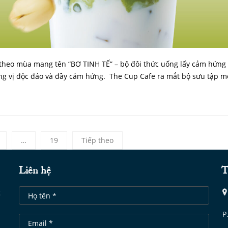
theo mùa mang tên “BƠ TINH TẾ” – bộ đôi thức uống lấy cảm hứng
ng vị độc đáo và đầy cảm hứng. The Cup Cafe ra mắt bộ sưu tập m
…
19
Tiếp theo
Liên hệ
T
g
P