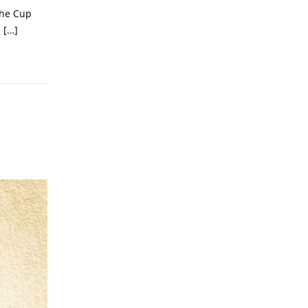
The Cup
 […]