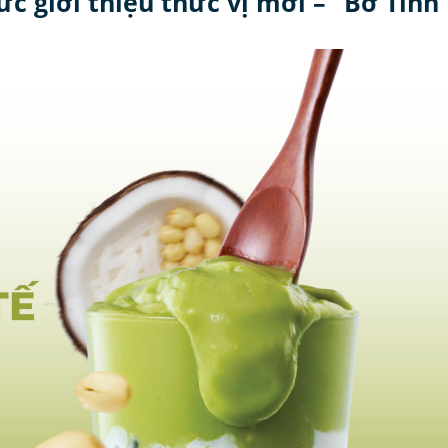
c giới thiệu thức vị mới – “Bơ Tinh