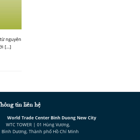
 từ nguyên
ới […]
hông tin liên hệ
World Trade Center Binh Duong New City
WTC TOWER | 01 Hùng Vương,
. Bình Dương, Thành phố Hồ Chí Minh