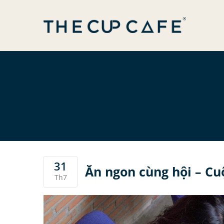
The Cup Cafe
31
Ăn ngon cùng hội – Cu
Th7