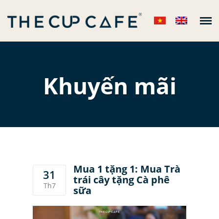
The Cup Cafe
VỀ CHÚNG TÔI
+
Khuyến mãi
CỬA HÀNG
THỰC ĐƠN
+
TIN TỨC
+
LIÊN HỆ
Mua 1 tặng 1: Mua Trà
31
trái cây tặng Cà phê
Th7
sữa